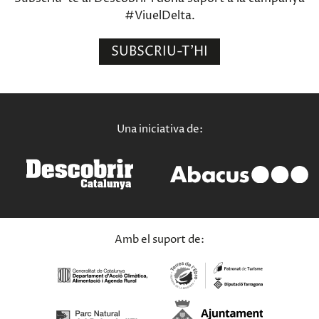
#ViuelDelta.
SUBSCRIU-T'HI
Una iniciativa de:
Amb el suport de: